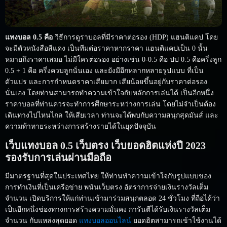
แทงบอล 0.5 คือ
วิธีการดูราบอลที่มีราคาต่อรอง (HDP) แฮนติแคป โดย
จะมีตัวหนังสือสีแดง เป็นทีมต่อราคาหากราคา แฮนติแคปเป็น 0 นั้น
หมายถึงราคาเสมอ ไม่มีใครต่อรอง อย่างเช่น 0-0.5 คือ ปป 0.5 คือครึ่งลูก
0.5 + 1 คือ ครึ่งควบลูกนั่นเอง และยังมีอีกหลากหลายรูปแบบ ที่เป็น
ตัวแปร และการกำหนดราคาเสียมาก เสียน้อยขึ้นอยู่กับราคาต่อรอง
นั่นเอง โดยท่านสามารถทำความเข้าใจกับหลักการเล่นได้ เป็นอีกหนึ่ง
ราคาบอลที่ท่านควรจะทำการศึกษาระหว่างการเล่น โดยไม่จำเป็นต้อง
เดินทางไปไหนไกล ให้เสียเวลา ท่านจะได้พบกับความสนุกสุดมันส์ และ
ความท้าทายระหว่างการสร้างรายได้ในยุคปัจจุบัน
เว็บแทงบอล 0.5 เว็บตรง เว็บยอดฮิตแห่งปี 2023
รองรับการเล่นผ่านมือถือ
มีมาตรฐานที่สุดในประเทศไทย ให้ท่านทำความเข้าใจกับรูปแบบของ
การทำเงินที่เป็นเครือข่าย พนันเว็บตรง อัตราการจ่ายเงินรางวัลเต็ม
จำนวน เปิดบริการให้แก่ท่านเข้ามาร่วมสนุกตลอด 24 ชั่วโมง ที่ถือได้ว่า
เป็นอีกหนึ่งช่องทางการสร้างความมั่นคง การันตีได้รับเงินรางวัลเต็ม
จำนวน กับแหล่งสุดยอด
แทงบอลออนไลน์
ยอดฮิตสามารถเข้าใช้งานได้