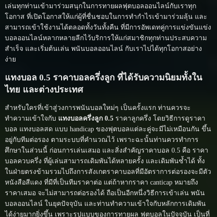
เล่นทุกท่านเข้ามาร่วมสนุกในการทายผลฟุตบอลออนไลน์กับเราทุก
โอกาส ที่เปิดโอกาสให้แก่ผู้ที่ชื่นชอบในการทำกำไรเข้ามาร่วมลุ้น และ
สามารถเข้าใช้งานได้ตลอดทั้งวันทั้งคืน ที่มีการอัพเดทคู่การแข่งขันแข่ง
บอลออนไลน์หลากหลายลีกไว้บริการให้แก่สมาชิกทุกท่านประสบความ
สำเร็จ และเริ่มต้นเล่น พนันบอลออนไลน์ กับเราไปได้ทุกโอกาสอย่าง
ง่าย
แทงบอล 0.5 ราคาบอลครึ่งลูก ที่ได้รับความนิยมทั้งใน
ไทย และต่างประเทศ
สำหรับใครที่เข้าสู่วงการพนันบอลใหม่ๆ เป็นครั้งแรก ท่านควรจะ
ทำความเข้าใจกับ
แทงบอลครึ่งลูก 0.5
ราคาลูกครึ่ง โดยวิธีการดูราคา
บอล แทงบอลสด แบบ handicap ของฟุตบอลแต่ละคู่จะมีไม่เหมือนกัน ขึ้น
อยู่กับทีมต่อรอง ตามระบบที่คำนวณไว้ เพราะฉะนั้นท่านควรทำการ
ศึกษาในส่วนนี้ ก่อนการเล่นเสมอ และสิ่งสำคัญราคาบอล 0.5 คือ ราคา
บอลควบครึ่ง ที่ผู้เล่นสามารถเดิมพันได้หลายครั้ง และเดิมพันซ้ำได้ ทั้ง
ในฝ่ายตรงข้ามรวมไปถึงการสังเกตราคาบอลที่มีอัตราการต่อรองจะมีตัว
หนังสือสีแดง ที่มีที่เป็นทีมราคาต่อ แต่ถ้าหากราคา canticap หมายถึง
ราคาเสมอ จะไม่สามารถต่อรองได้ ถือเป็นอีกหนึ่งวิธีการเข้าเล่น พนัน
บอลออนไลน์ ในยุคปัจจุบัน และท่านทำความเข้าใจกับหลักการเดิมพัน
ได้ง่ายมากยิ่งขึ้น เพราะรูปแบบของการทายผล ฟุตบอลในปัจจุบัน เป็นที่