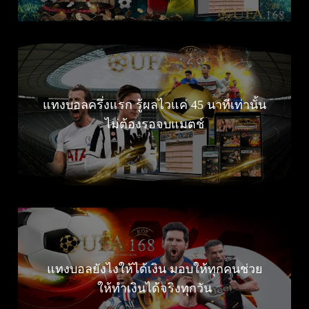
แทงบอลครึ่งแรก รู้ผลไวแค่ 45 นาทีเท่านั้น
ไม่ต้องรอจบแมตช์
แทงบอลยังไงให้ได้เงิน มอบให้ทุกคนช่วย
ให้ทำเงินได้จริงทุกวัน