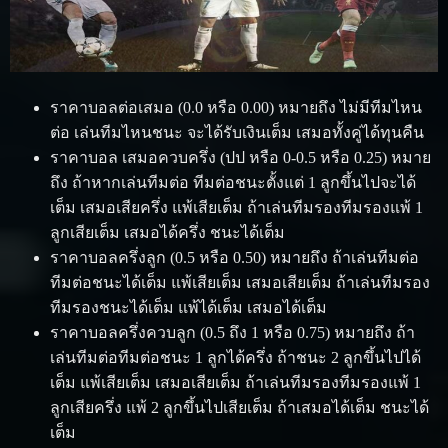
ราคาบอลต่อเสมอ (0.0 หรือ 0.00) หมายถึง ไม่มีทีมไหน
ต่อ เล่นทีมไหนชนะ จะได้รับเงินเต็ม เสมอทั้งคู่ได้ทุนคืน
ราคาบอล เสมอควบครึ่ง (ปป หรือ 0-0.5 หรือ 0.25) หมาย
ถึง ถ้าหากเล่นทีมต่อ ทีมต่อชนะตั้งแต่ 1 ลูกขึ้นไปจะได้
เต็ม เสมอเสียครึ่ง แพ้เสียเต็ม ถ้าเล่นทีมรองทีมรองแพ้ 1
ลูกเสียเต็ม เสมอได้ครึ่ง ชนะได้เต็ม
ราคาบอลครึ่งลูก (0.5 หรือ 0.50) หมายถึง ถ้าเล่นทีมต่อ
ทีมต่อชนะได้เต็ม แพ้เสียเต็ม เสมอเสียเต็ม ถ้าเล่นทีมรอง
ทีมรองชนะได้เต็ม แพ้ได้เต็ม เสมอได้เต็ม
ราคาบอลครึ่งควบลูก (0.5 ถึง 1 หรือ 0.75) หมายถึง ถ้า
เล่นทีมต่อทีมต่อชนะ 1 ลูกได้ครึ่ง ถ้าชนะ 2 ลูกขึ้นไปได้
เต็ม แพ้เสียเต็ม เสมอเสียเต็ม ถ้าเล่นทีมรองทีมรองแพ้ 1
ลูกเสียครึ่ง แพ้ 2 ลูกขึ้นไปเสียเต็ม ถ้าเสมอได้เต็ม ชนะได้
เต็ม